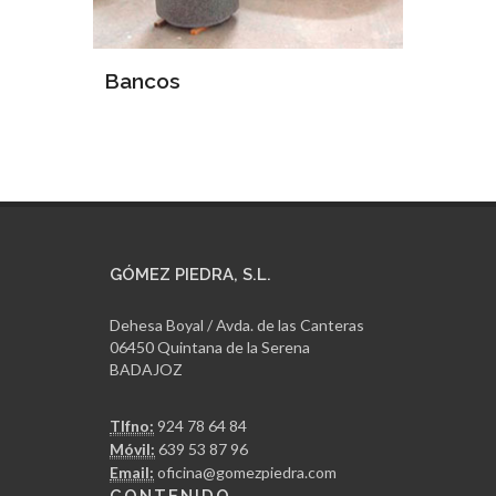
Interior Palacio Real
Adoquí
GÓMEZ PIEDRA, S.L.
Dehesa Boyal / Avda. de las Canteras
06450 Quintana de la Serena
BADAJOZ
Tlfno:
924 78 64 84
Móvil:
639 53 87 96
Email:
oficina@gomezpiedra.com